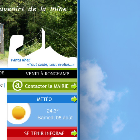
DE
VENIR À RONCHAMP
ue
|
24.3°
Samedi 08 août