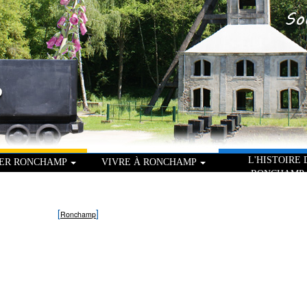
L'HISTOIRE 
TER RONCHAMP
VIVRE À RONCHAMP
RONCHAMP
[
]
Ronchamp