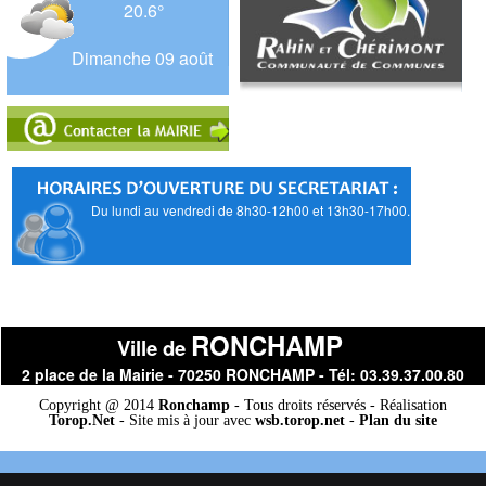
20.6°
Dimanche 09 août
Du lundi au vendredi de 8h30-12h00 et 13h30-17h00.
RONCHAMP
Ville de
2 place de la Mairie - 70250 RONCHAMP - Tél: 03.39.37.00.80
Copyright @ 2014
Ronchamp
- Tous droits réservés - Réalisation
Torop.Net
- Site mis à jour avec
wsb.torop.net
-
Plan du site