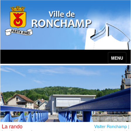
MENU
La rando
Visiter Ronchamp |