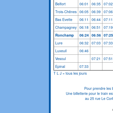
Belfort
06:01
06:35
07:02
Trois-Chênes
06:05
06:39
07:06
Bas Evette
06:11
06:44
07:11
Champagney
06:18
06:51
07:19
Ronchamp
06:24
06:56
07:25
Lure
06:32
07:03
07:33
Luxeuil
06:46
Vesoul
07:21
07:51
Epinal
07:33
T L J = tous les jours
Pour prendre les b
Une billetterie pour le train e
au 25 rue Le Cor