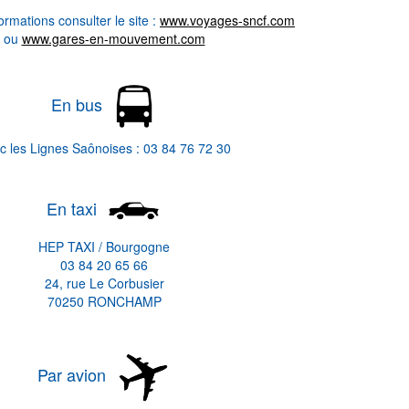
ormations consulter le site :
www.voyages-sncf.com
ou
www.gares-en-mouvement.com
En bus
c les Lignes Saônoises : 03 84 76 72 30
En taxi
HEP TAXI / Bourgogne
03 84 20 65 66
24, rue Le Corbusier
70250 RONCHAMP
Par avion