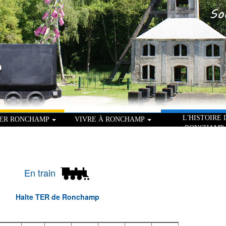
L'HISTOIRE 
TER RONCHAMP
VIVRE À RONCHAMP
RONCHAMP
En train
Halte TER de Ronchamp