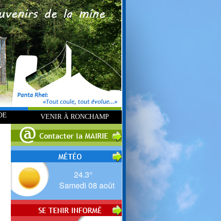
DE
VENIR À RONCHAMP
24.3°
Samedi 08 août