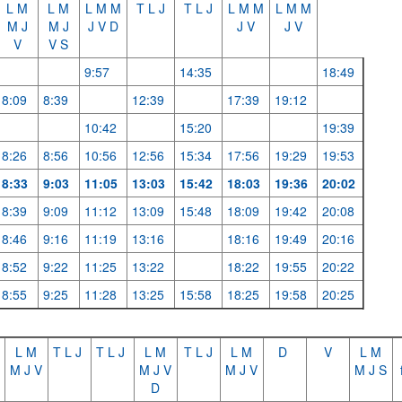
L M
L M
L M M
T L J
T L J
L M M
L M M
M J
M J
J V D
J V
J V
V
V S
9:57
14:35
18:49
8:09
8:39
12:39
17:39
19:12
10:42
15:20
19:39
8:26
8:56
10:56
12:56
15:34
17:56
19:29
19:53
8:33
9:03
11:05
13:03
15:42
18:03
19:36
20:02
8:39
9:09
11:12
13:09
15:48
18:09
19:42
20:08
8:46
9:16
11:19
13:16
18:16
19:49
20:16
8:52
9:22
11:25
13:22
18:22
19:55
20:22
8:55
9:25
11:28
13:25
15:58
18:25
19:58
20:25
L M
T L J
T L J
L M
T L J
L M
D
V
L M
M J V
M J V
M J V
M J S
D