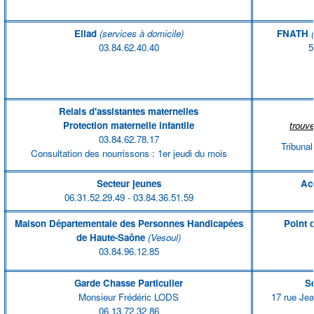
Eliad
(services à domicile)
FNATH
(
03.84.62.40.40
5
Relais d'assistantes maternelles
Protection maternelle infantile
trouve
03.84.62.78.17
Tribunal
Consultation des nourrissons : 1er jeudi du mois
Secteur jeunes
Acc
06.31.52.29.49 - 03.84.36.51.59
Maison Départementale des Personnes Handicapées
Point 
de Haute-Saône
(Vesoul)
03.84.96.12.85
Garde Chasse Particulier
Se
Monsieur Frédéric LODS
17 rue Je
06.13.72.32.86