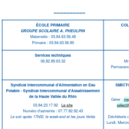
**********************
ÉCOLE PRIMAIRE
COL
GROUPE SCOLAIRE A. PHEULPIN
Maternelle : 03.84.63.56.48
Primaire : 03.84.63.56.80
Services techniques
06.82.89.63.32
Mm
Permanence
Syndicat Intercommunal d'Alimentation en Eau
SMIC
Potable - Syndicat Intercommunal d’Assainissement
de la Haute Vallée du Rhin
Gérer :
me
03.84.23.17.92
Le site
sélectif
Numéro d'astreinte : 07.77.82.92.43
Le soir après 17h00, le week-end et les jours fériés
Déchèterie d
Lundi, Mercre