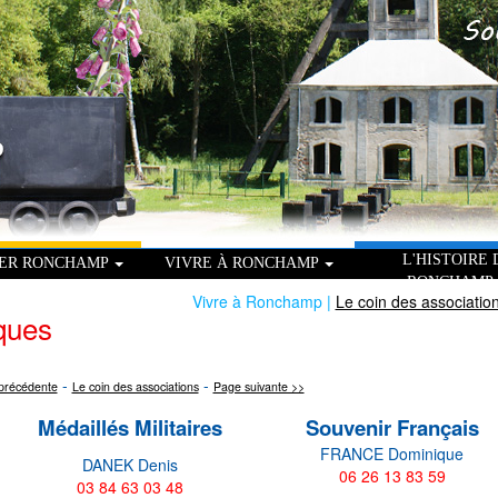
L'HISTOIRE 
TER RONCHAMP
VIVRE À RONCHAMP
RONCHAMP
Vivre à Ronchamp |
Le coin des associatio
iques
-
-
précédente
Le coin des associations
Page suivante >>
Médaillés Militaires
Souvenir Français
FRANCE Dominique
DANEK Denis
06 26 13 83 59
03 84 63 03 48