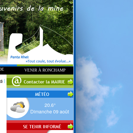
DE
VENIR À RONCHAMP
ns
|
20.6°
Dimanche 09 août