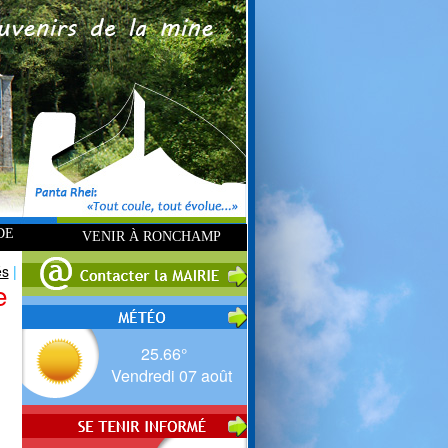
DE
VENIR À RONCHAMP
és
|
e
25.66°
Vendredi 07 août